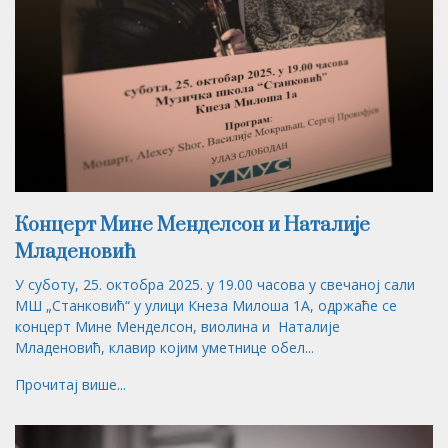
Концерт Мине Менделсон и Наталије
Младеновић
У суботу, 25. октобра 2025. у 19.00 часова у свечаној сали
МШ „Станковић“ у улици Кнеза Милоша 1А, одржаће се
концерт Мине Менделсон, виолина и Наталије
Младеновић, клавир којим уметнице обел...
Прочитај више...