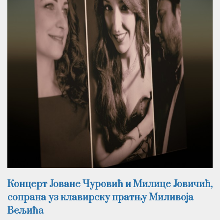
Концерт Јоване Чуровић и Милице Јовичић,
сопрана уз клавирску пратњу Миливоја
Вељића