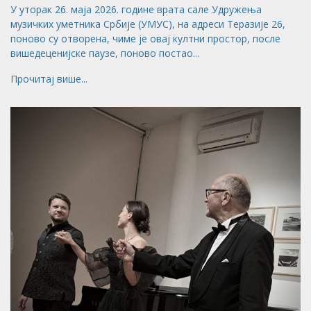
У уторак 26. маја 2026. године врата сале Удружења
музичких уметника Србије (УМУС), на адреси Теразије 26,
поново су отворена, чиме је овај култни простор, после
вишедеценијске паузе, поново постао...
Прочитај више...