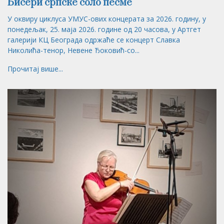
Бисери српске соло песме
У оквиру циклуса УМУС-ових концерата за 2026. годину, у
понедељак, 25. маја 2026. године од 20 часова, у Артгет
галерији КЦ Београда одржаће се концерт Славка
Николића-тенор, Невене Ђоковић-со...
Прочитај више...