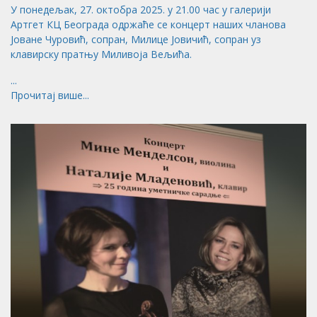
У понедељак, 27. октобра 2025. у 21.00 час у галерији
Артгет КЦ Београда одржаће се концерт наших чланова
Јоване Чуровић, сопран, Милице Јовичић, сопран уз
клавирску пратњу Миливоја Вељића.
...
Прочитај више...