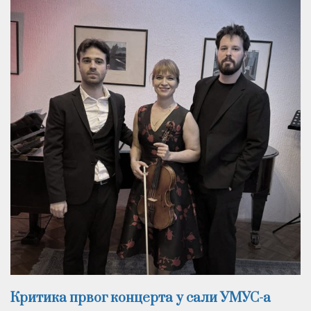
Критика првог концерта у сали УМУС-а