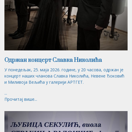
Одржан концерт Славка Николића
У понедељак, 25. маја 2026. године, у 20 часова, одржан је
концерт наших чланова Славка Николића, Невене Ђоковић
и Миливоја Вељића у галерији АРТГЕТ.
...
Прочитај више...