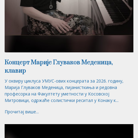
Концерт Марије Глуваков Меденица,
клавир
У оквиру циклуса УМУС-ових концерата за 2026. годину,
Марија Глуваков Меденица, пијанисткиња и редовна
професорка на Факултету уметности у Косовској
Митровици, одржаће солистички реситал у Конаку к...
Прочитај више...