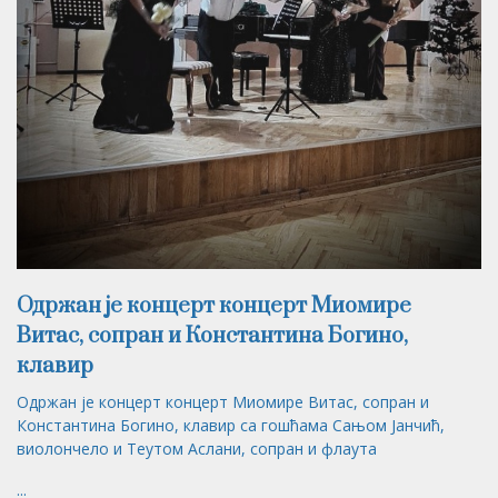
Одржан је концерт концерт Миомирe
Витас, сопран и Константинa Богино,
клавир
Одржан је концерт концерт Миомирe Витас, сопран и
Константинa Богино, клавир са гошћама Сањом Јанчић,
виолончело и Теутом Аслани, сопран и флаута
...