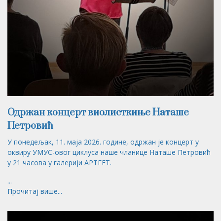
Одржан концерт виолисткиње Наташе
Петровић
У понедељак, 11. маја 2026. године, одржан је концерт у
оквиру УМУС-овог циклуса наше чланице Наташе Петровић
у 21 часова у галерији АРТГЕТ.
...
Прочитај више...