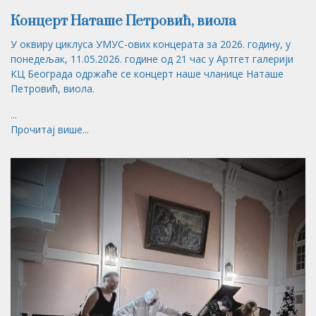
Концерт Наташе Петровић, виола
У оквиру циклуса УМУС-ових концерата за 2026. годину, у
понедељак, 11.05.2026. године од 21 час у Артгет галерији
КЦ Београда одржаће се концерт наше чланице Наташе
Петровић, виола.
...
Прочитај више...