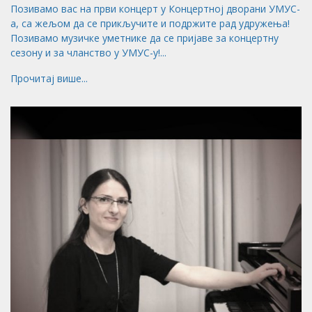
Позивамо вас на први концерт у Концертној дворани УМУС-
а, са жељом да се прикључите и подржите рад удружења!
Позивамо музичке уметнике да се пријаве за концертну
сезону и за чланство у УМУС-у!...
Прочитај више...