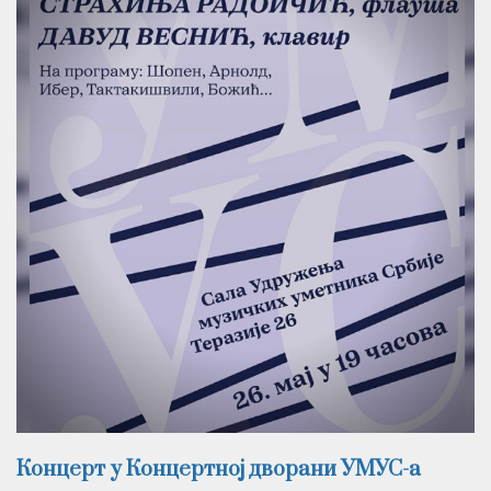
Концерт у Концертној дворани УМУС-а