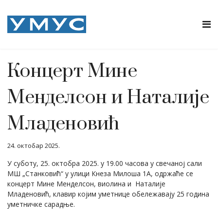
Концерт Мине
Менделсон и Наталије
Младеновић
24. октобар 2025.
У суботу, 25. октобра 2025. у 19.00 часова у свечаној сали
МШ „Станковић“ у улици Кнеза Милоша 1А, одржаће се
концерт Мине Менделсон, виолина и Наталије
Младеновић, клавир којим уметнице обележавају 25 година
уметничке сарадње.