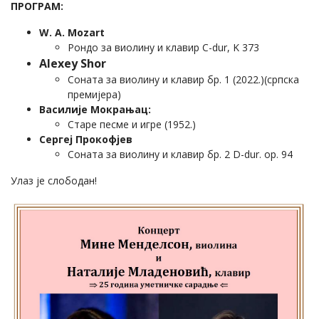
ПРОГРАМ:
W. A. Mozart
Рондо за виолину и клавир C-dur, K 373
Alexey Shor
Соната за виолину и клавир бр. 1 (2022.)(српска
премијера)
Василије Мокрањац:
Старе песме и игре (1952.)
Сергеј Прокофјев
Соната за виолину и клавир бр. 2 D-dur. op. 94
Улаз је слободан!